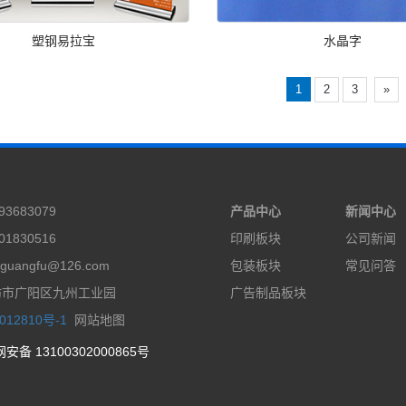
塑钢易拉宝
水晶字
1
2
3
»
3683079
产品中心
新闻中心
1830516
印刷板块
公司新闻
guangfu@126.com
包装板块
常见问答
坊市广阳区九州工业园
广告制品板块
012810号-1
网站地图
安备 13100302000865号