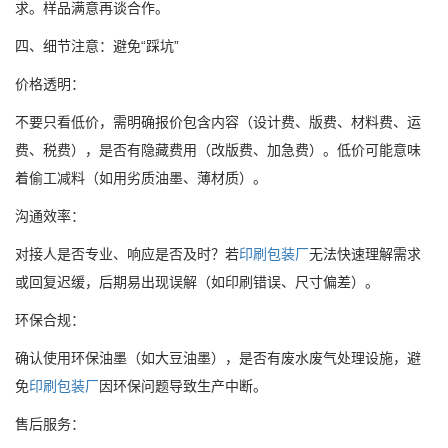
求。样品满意再谈合作。
四、细节注意：避免“踩坑”
价格透明：
不要只看低价，需明确报价包含内容（设计费、版费、材料费、运
费、税费），是否有隐藏费用（改版费、加急费）。低价可能意味
着偷工减料（如用劣质油墨、薄材质）。
沟通效率：
对接人是否专业、响应是否及时？若
印刷包装厂
无法快速理解需求
或回复迟缓，后期易出现误解（如印刷错误、尺寸偏差）。
环保合规：
确认使用环保油墨（如大豆油墨），是否有废水废气处理设施，避
免
印刷包装厂
因环保问题导致生产中断。
售后服务：