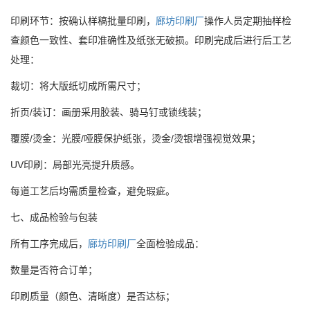
印刷环节：按确认样稿批量印刷，
廊坊印刷厂
操作人员定期抽样检
查颜色一致性、套印准确性及纸张无破损。印刷完成后进行后工艺
处理：
裁切：将大版纸切成所需尺寸；
折页/装订：画册采用胶装、骑马钉或锁线装；
覆膜/烫金：光膜/哑膜保护纸张，烫金/烫银增强视觉效果；
UV印刷：局部光亮提升质感。
每道工艺后均需质量检查，避免瑕疵。
七、成品检验与包装
所有工序完成后，
廊坊印刷厂
全面检验成品：
数量是否符合订单；
印刷质量（颜色、清晰度）是否达标；