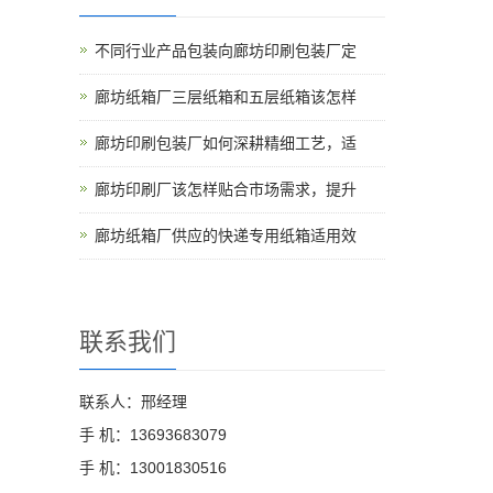
不同行业产品包装向廊坊印刷包装厂定
廊坊纸箱厂三层纸箱和五层纸箱该怎样
廊坊印刷包装厂如何深耕精细工艺，适
廊坊印刷厂该怎样贴合市场需求，提升
廊坊纸箱厂供应的快递专用纸箱适用效
联系我们
联系人：邢经理
手 机：13693683079
手 机：13001830516